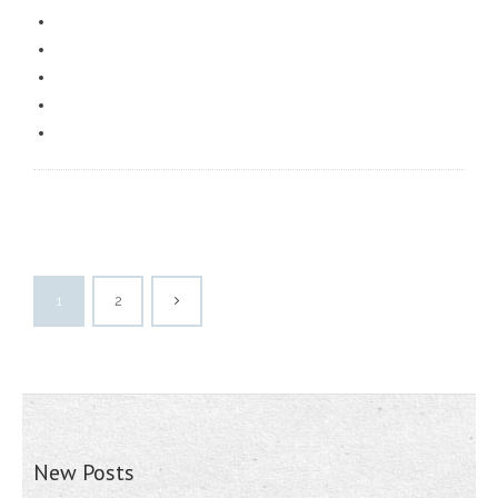
1
2
New Posts