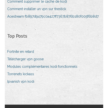
Comment supprimer le cache de kodi
Comment installer un vpn sur firestick
Acestream fb897d9479c0a427ff7367b876b180f005f6b8d7
Top Posts
Fortnite en retard
Télécharger vpn goose
Modules complémentaires kodi fonctionnels
Torrenets kickass
Ipvanish vpn kodi